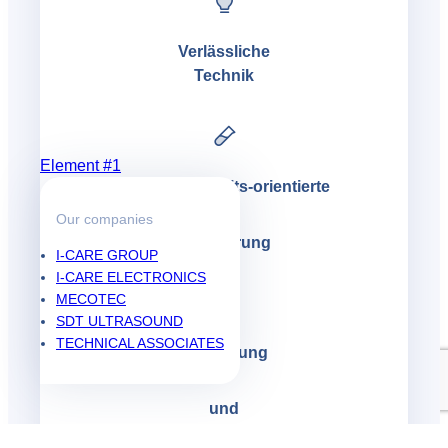
Verlässliche
Technik
Element #1
Zuverlässligkeits-orientierte
Our companies
Schmierung
I-CARE GROUP
I-CARE ELECTRONICS
MECOTEC
SDT ULTRASOUND
TECHNICAL ASSOCIATES
Kalibierung
und
Messung