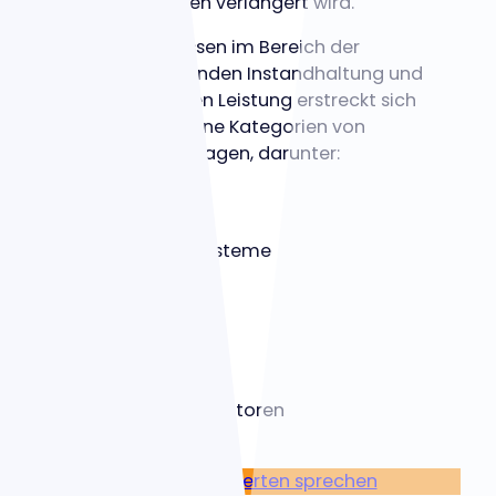
Ihrer Maschinen verlängert wird.
Unser Fachwissen im Bereich der
vorausschauenden Instandhaltung und
der industriellen Leistung erstreckt sich
auf verschiedene Kategorien von
Produktionsanlagen, darunter:
Trockenzylinder
Pressen
Übertragungssysteme
Filzrollen
Pulper
Fördersysteme
Raffinerien
Vakuumpumpen
Brennofen-Ventilatoren
…
Mit einem Experten sprechen