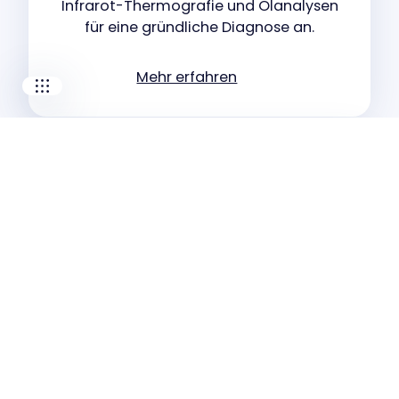
Infrarot-Thermografie und Ölanalysen
SDT ULTRASOUND
für eine gründliche Diagnose an.
TECHNICAL ASSOCIATES
Mehr erfahren
Industrielle Leistung
Zuverlässige
Technik
Zuverlässigkeitszentrierte
Schmierung