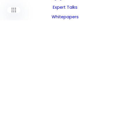
Expert Talks
Whitepapers
Infografiken
Technische Fälle
Über Uns
Über Uns
Leitung
Standorte
Karriere
Media Kit
2026 I-care™