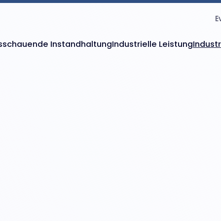
E
sschauende Instandhaltung
Industrielle Leistung
Indust