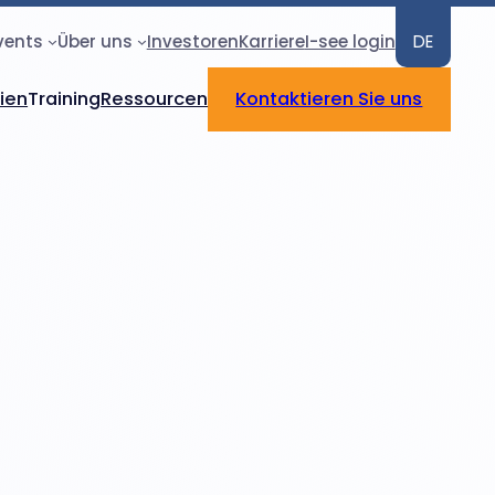
vents
Über uns
Investoren
Karriere
I-see login
DE
rien
Training
Ressourcen
Kontaktieren Sie uns