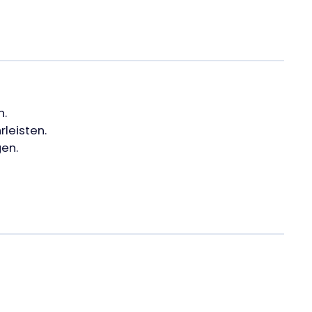
n.
leisten.
en.