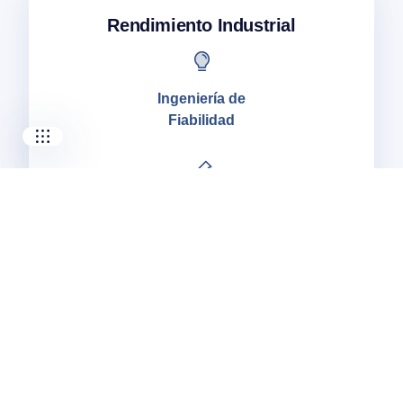
I-CARE ELECTRONICS
Rendimiento Industrial
MECOTEC
SDT ULTRASOUND
TECHNICAL ASSOCIATES
Ingeniería de
Fiabilidad
Lubricación Centrada en Fiabilidad
Calibraciones y Mediciones
Nuestros expertos implementan mejores
prácticas para garantizar operaciones
eficientes y mejora continua. Con programas