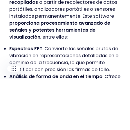
recopilados
a partir de recolectores de datos
portátiles, analizadores portátiles o sensores
Our companies
instalados permanentemente. Este software
proporciona procesamiento avanzado de
I-CARE GROUP
señales y potentes herramientas de
I-CARE ELECTRONICS
MECOTEC
visualización
, entre ellas:
SDT ULTRASOUND
Espectros FFT
: Convierte las señales brutas de
TECHNICAL ASSOCIATES
vibración en representaciones detalladas en el
dominio de la frecuencia, lo que permite
identificar con precisión las firmas de fallo.
Análisis de forma de onda en el tiempo
: Ofrece
la visualización de los datos brutos de
vibración en el dominio del tiempo, lo que
ayuda a identificar problemas mecánicos
transitorios o específicos en el tiempo.
Análisis de envolvente
: Aísla y amplifica
señales de fallo sutiles, siendo especialmente
eficaz para la detección temprana de fallos en