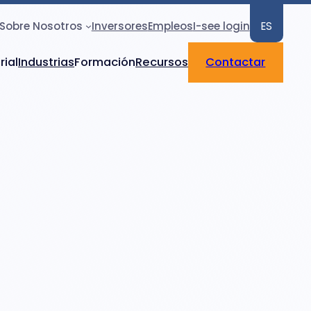
Sobre Nosotros
Inversores
Empleos
I-see login
ES
rial
Industrias
Formación
Recursos
Contactar