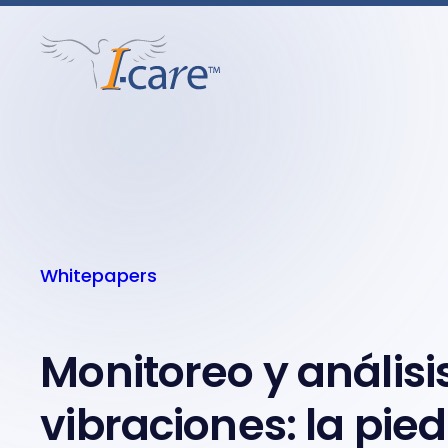
Saltar
al
contenido
Whitepapers
Monitoreo y análisi
vibraciones: la pie