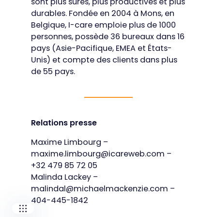
sont plus sûres, plus productives et plus
durables. Fondée en 2004 à Mons, en
Belgique, I-care emploie plus de 1000
personnes, possède 36 bureaux dans 16
pays (Asie-Pacifique, EMEA et États-
Unis) et compte des clients dans plus
de 55 pays.
Our companies
Relations presse
I-CARE GROUP
Maxime Limbourg –
I-CARE ELECTRONICS
maxime.limbourg@icareweb.com
–
MECOTEC
+32 479 85 72 05
SDT ULTRASOUND
TECHNICAL ASSOCIATES
Malinda Lackey –
malindal@michaelmackenzie.com
–
404-445-1842