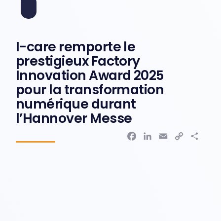
I-care remporte le
prestigieux Factory
Innovation Award 2025
pour la transformation
numérique durant
l’Hannover Messe
F
L
E
C
P
a
i
m
o
a
c
n
a
p
r
e
k
i
y
t
b
e
l
L
a
o
d
i
g
o
I
n
e
k
n
k
r