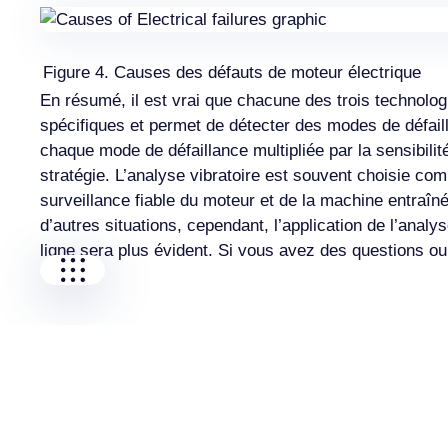
Our companies
Figure 4. Causes des défauts de moteur électrique
I-CARE GROUP
En résumé, il est vrai que chacune des trois technolog
I-CARE ELECTRONICS
spécifiques et permet de détecter des modes de défailla
MECOTEC
chaque mode de défaillance multipliée par la sensibili
SDT ULTRASOUND
stratégie. L’analyse vibratoire est souvent choisie co
TECHNICAL ASSOCIATES
surveillance fiable du moteur et de la machine entra
d’autres situations, cependant, l’application de l’anal
ligne sera plus évident. Si vous avez des questions ou