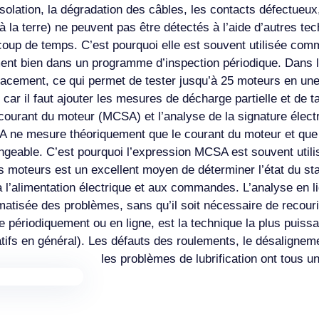
solation, la dégradation des câbles, les contacts défectueu
 la terre) ne peuvent pas être détectés à l’aide d’autres t
ucoup de temps. C’est pourquoi elle est souvent utilisée co
ement bien dans un programme d’inspection périodique. Dans 
icacement, ce qui permet de tester jusqu’à 25 moteurs en un
ar il faut ajouter les mesures de décharge partielle et de tan
 courant du moteur (MCSA) et l’analyse de la signature élec
ne mesure théoriquement que le courant du moteur et que l’
ngeable. C’est pourquoi l’expression MCSA est souvent utili
moteurs est un excellent moyen de déterminer l’état du stator
 l’alimentation électrique et aux commandes. L’analyse en l
matisée des problèmes, sans qu’il soit nécessaire de recour
ée périodiquement ou en ligne, est la technique la plus puiss
fs en général). Les défauts des roulements, le désalignemen
les problèmes de lubrification ont tous u