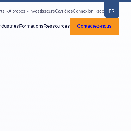
ts
A propos
Investisseurs
Carrières
Connexion I-see
FR
ndustries
Formations
Ressources
Contactez-nous