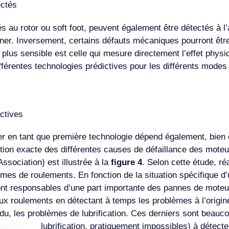
ectés
és au rotor ou soft foot, peuvent également être détectés à l
iner. Inversement, certains défauts mécaniques pourront êtr
a plus sensible est celle qui mesure directement l’effet phys
ifférentes technologies prédictives pour les différents modes
ictives
ier en tant que première technologie dépend également, bien 
oportion exacte des différentes causes de défaillance des mot
ssociation) est illustrée à la
figure 4
. Selon cette étude, r
s de roulements. En fonction de la situation spécifique d’un
nt responsables d’une part importante des pannes de moteur
 roulements en détectant à temps les problèmes à l’origine d
u, les problèmes de lubrification. Ces derniers sont beauco
lubrification, pratiquement impossibles) à détec