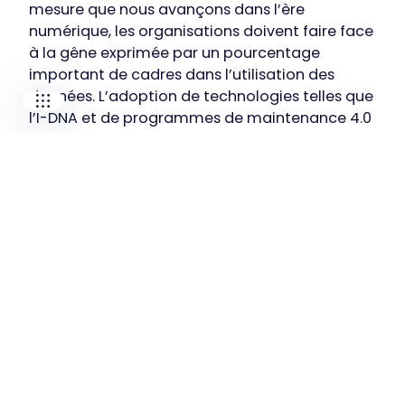
MECOTEC
mesure que nous avançons dans l’ère
SDT ULTRASOUND
numérique, les organisations doivent faire face
TECHNICAL ASSOCIATES
à la gêne exprimée par un pourcentage
important de cadres dans l’utilisation des
données. L’adoption de technologies telles que
l’I-DNA et de programmes de maintenance 4.0
permettra non seulement d’améliorer
l’efficacité opérationnelle, mais aussi de
positionner les organisations à l’avant-garde
de leur secteur, en assurant un succès durable
grâce à une prise de décision éclairée. Les
chiffres ne mentent pas – l’avenir de l’industrie
appartient à ceux qui exploitent tout le
potentiel des informations sur la santé des
machines.
Prêt à débloquer le plein potentiel
de vos données ?
Contactez-nous maintenant
!