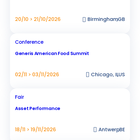
20/10 > 21/10/2026
Birmingham
,
GB
Conference
Generis American Food Summit
02/11 > 03/11/2026
Chicago, IL
,
US
Fair
Asset Performance
18/11 > 19/11/2026
Antwerp
,
BE