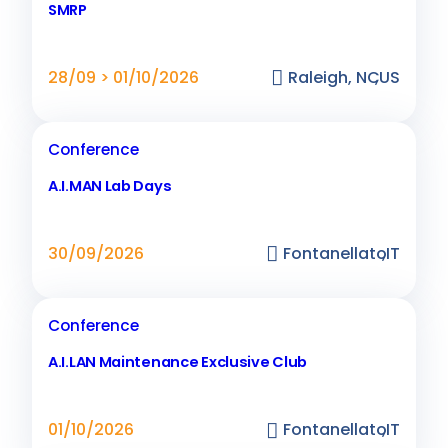
SMRP
28/09 > 01/10/2026
Raleigh, NC
,
US
Conference
A.I.MAN Lab Days
30/09/2026
Fontanellato
,
IT
Conference
A.I.LAN Maintenance Exclusive Club
01/10/2026
Fontanellato
,
IT