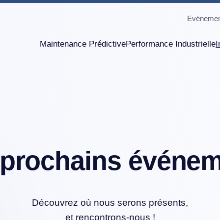
Evénemen
Maintenance Prédictive
Performance Industrielle
I
prochains événe
Découvrez où nous serons présents,
et rencontrons-nous !