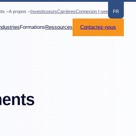
ts
A propos
Investisseurs
Carrières
Connexion I-see
FR
ndustries
Formations
Ressources
Contactez-nous
ments