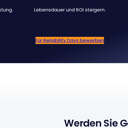
stung.
Lebensdauer und ROI steigern.
Für Reliability Days bewerben
Werden Sie G