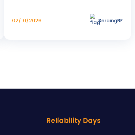
02/10/2026
Seraing
,
BE
Reliability Days