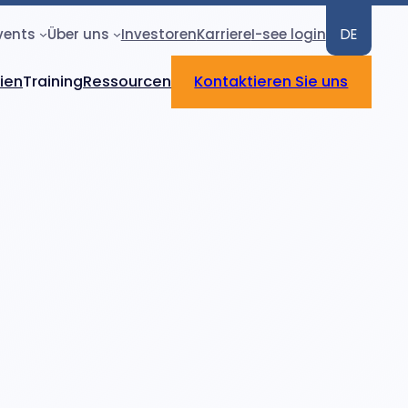
vents
Über uns
Investoren
Karriere
I-see login
DE
rien
Training
Ressourcen
Kontaktieren Sie uns