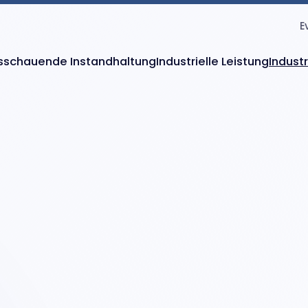
E
sschauende Instandhaltung
Industrielle Leistung
Indust