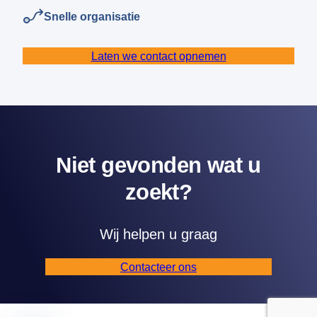
Snelle organisatie
Laten we contact opnemen
Niet gevonden wat u
zoekt?
Our companies
I-CARE GROUP
I-CARE ELECTRONICS
Wij helpen u graag
MECOTEC
SDT ULTRASOUND
Contacteer ons
TECHNICAL ASSOCIATES