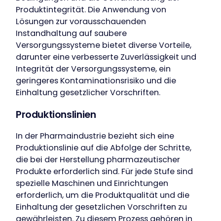
Produktintegrität. Die Anwendung von
Lösungen zur vorausschauenden
Instandhaltung auf saubere
Versorgungssysteme bietet diverse Vorteile,
darunter eine verbesserte Zuverlässigkeit und
Integrität der Versorgungssysteme, ein
geringeres Kontaminationsrisiko und die
Einhaltung gesetzlicher Vorschriften.
Produktionslinien
In der Pharmaindustrie bezieht sich eine
Produktionslinie auf die Abfolge der Schritte,
die bei der Herstellung pharmazeutischer
Our companies
Produkte erforderlich sind. Für jede Stufe sind
I-CARE GROUP
spezielle Maschinen und Einrichtungen
I-CARE ELECTRONICS
erforderlich, um die Produktqualität und die
MECOTEC
Einhaltung der gesetzlichen Vorschriften zu
SDT ULTRASOUND
gewährleisten. Zu diesem Prozess gehören in