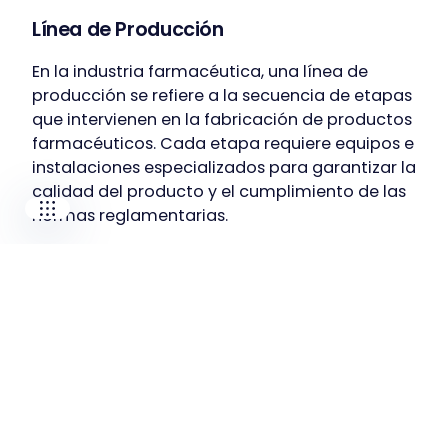
Our companies
Línea de Producción
I-CARE GROUP
En la industria farmacéutica, una línea de
I-CARE ELECTRONICS
producción se refiere a la secuencia de etapas
MECOTEC
que intervienen en la fabricación de productos
SDT ULTRASOUND
TECHNICAL ASSOCIATES
farmacéuticos. Cada etapa requiere equipos e
instalaciones especializados para garantizar la
calidad del producto y el cumplimiento de las
normas reglamentarias.
Este proceso suele incluir activos como
equipos de mezcla y combinación, máquinas
de granulación, instrumentos de compresión
de comprimidos y máquinas de recubrimiento
y encapsulación.
El mantenimiento predictivo (PdM) tiene
muchas ventajas en el proceso de fabricación
de productos farmacéuticos. Algunas de ellas