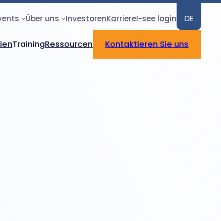
vents
Über uns
Investoren
Karriere
I-see login
DE
rien
Training
Ressourcen
Kontaktieren Sie uns