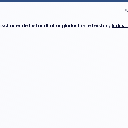
E
sschauende Instandhaltung
Industrielle Leistung
Indust