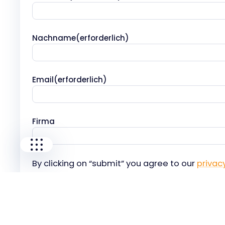
Our companies
Nachname
(erforderlich)
I-CARE GROUP
I-CARE ELECTRONICS
Email
(erforderlich)
MECOTEC
SDT ULTRASOUND
TECHNICAL ASSOCIATES
Firma
By clicking on “submit” you agree to our
privacy