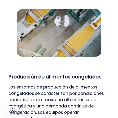
Our companies
I-CARE GROUP
I-CARE ELECTRONICS
Producción de alimentos congelados
MECOTEC
SDT ULTRASOUND
Los entornos de producción de alimentos
TECHNICAL ASSOCIATES
congelados se caracterizan por condiciones
operativas extremas, una alta intensidad
energética y una demanda continua de
refrigeración. Los equipos operan