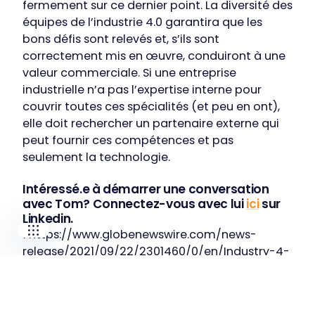
fermement sur ce dernier point. La diversité des
équipes de l’industrie 4.0 garantira que les
bons défis sont relevés et, s’ils sont
correctement mis en œuvre, conduiront à une
valeur commerciale. Si une entreprise
industrielle n’a pas l’expertise interne pour
Our companies
couvrir toutes ces spécialités (et peu en ont),
I-CARE GROUP
elle doit rechercher un partenaire externe qui
I-CARE ELECTRONICS
peut fournir ces compétences et pas
MECOTEC
seulement la technologie.
SDT ULTRASOUND
TECHNICAL ASSOCIATES
Intéressé.e à démarrer une conversation
avec Tom? Connectez-vous avec lui
ici
sur
Linkedin.
1 https://www.globenewswire.com/news-
release/2021/09/22/2301460/0/en/Industry-4-
0-Market-Size-Share-Statistics-Value-Will-
Grow-to-USD-210-Billion-by-2026-Global-
Estimation-by-Facts-Factors.html