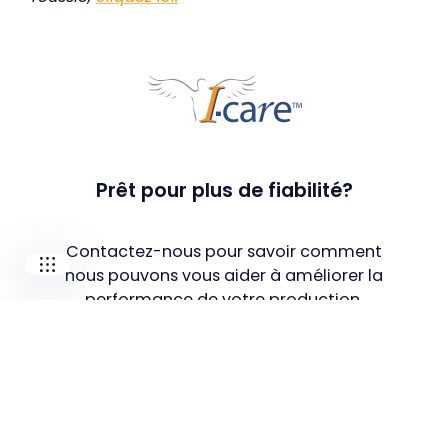
Our companies
I-CARE GROUP
I-CARE ELECTRONICS
MECOTEC
SDT ULTRASOUND
Prêt pour plus de fiabilité?
TECHNICAL ASSOCIATES
Contactez-nous pour savoir comment
nous pouvons vous aider à améliorer la
performance de votre production.
Prendre contact avec notre
équipe
Solutions