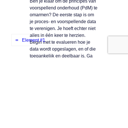
Ben je klaar om de principes van
voorspellend onderhoud (PdM) te
omarmen? De eerste stap is om
je proces- en voorspellende data
te verenigen. Je hoeft echter niet
alles in één keer te herzien.
Element #1
Begin met te evalueren hoe je
data wordt opgeslagen, en of die
toegankelijk en deelbaar is. Ga
daarna op zoek naar oplossingen
Our companies
om je PdM- en procesdata te
I-CARE GROUP
combineren.
I-CARE ELECTRONICS
Kijk vervolgens naar je mensen
MECOTEC
SDT ULTRASOUND
en beoordeel of zij klaar zijn voor
TECHNICAL ASSOCIATES
die omschakeling. Investeren in
opleiding en samenwerken met
een partner die geïntegreerde
oplossingen biedt, kan veel