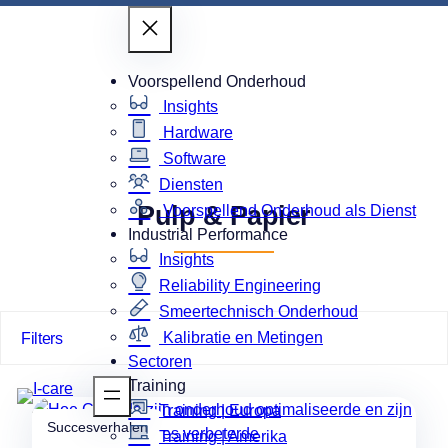
Ga
naar
de
Voorspellend Onderhoud
inhoud
Insights
Hardware
Software
Diensten
Pulp & Papier
Voorspellend Onderhoud als Dienst
Industrial Performance
Insights
Reliability Engineering
Smeertechnisch Onderhoud
Kalibratie en Metingen
Filters
Sectoren
Training
Training | Europa
Succesverhalen
Training | Amerika