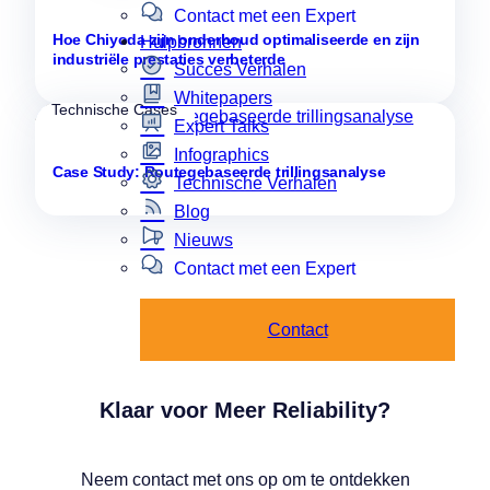
Contact met een Expert
Hoe Chiyoda zijn onderhoud optimaliseerde en zijn
Hulpbronnen
industriële prestaties verbeterde
Succes Verhalen
Whitepapers
Technische Cases
Expert Talks
Infographics
Case Study: Routegebaseerde trillingsanalyse
Technische Verhalen
Blog
Nieuws
Contact met een Expert
Contact
Klaar voor Meer Reliability?
Neem contact met ons op om te ontdekken