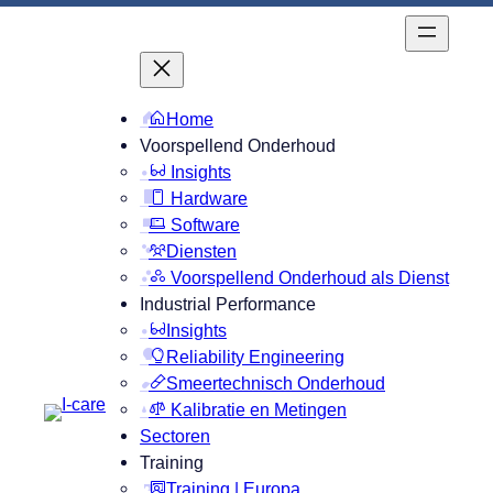
Ga
naar
de
inhoud
Home
Voorspellend Onderhoud
Insights
Hardware
Software
Diensten
Voorspellend Onderhoud als Dienst
Industrial Performance
Insights
Reliability Engineering
Smeertechnisch Onderhoud
Kalibratie en Metingen
Sectoren
Training
Training | Europa