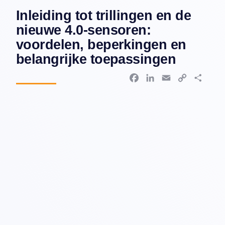
Inleiding tot trillingen en de
nieuwe 4.0-sensoren:
voordelen, beperkingen en
belangrijke toepassingen
F
L
E
C
D
a
i
m
o
e
c
n
a
p
l
e
k
i
y
e
b
e
l
L
n
o
d
i
o
I
n
k
n
k