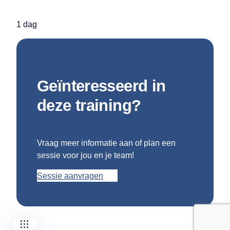
1 dag
Geïnteresseerd in
deze training?
Our companies
Vraag meer informatie aan of plan een
I-CARE GROUP
sessie voor jou en je team!
I-CARE ELECTRONICS
MECOTEC
Sessie aanvragen
SDT ULTRASOUND
TECHNICAL ASSOCIATES