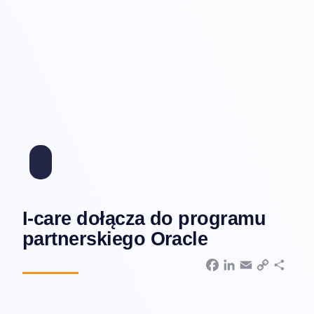
I-care dołącza do programu
partnerskiego Oracle
F
L
E
C
S
a
i
m
o
h