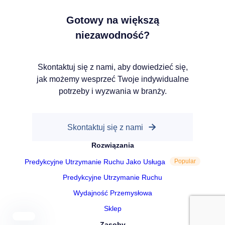
Gotowy na większą
niezawodność?
Skontaktuj się z nami, aby dowiedzieć się,
jak możemy wesprzeć Twoje indywidualne
potrzeby i wyzwania w branży.
Our companies
Skontaktuj się z nami
I-CARE GROUP
Rozwiązania
I-CARE ELECTRONICS
MECOTEC
Predykcyjne Utrzymanie Ruchu Jako Usługa
Popular
SDT ULTRASOUND
Predykcyjne Utrzymanie Ruchu
TECHNICAL ASSOCIATES
Wydajność Przemysłowa
Sklep
Zasoby