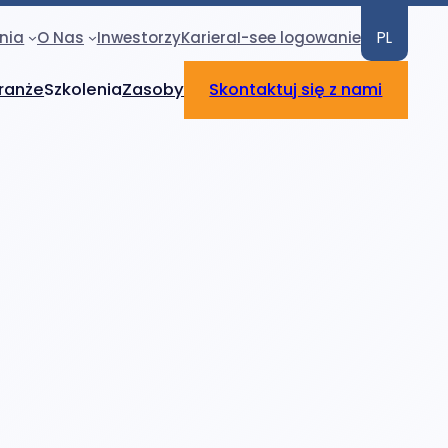
nia
O Nas
Inwestorzy
Kariera
I-see logowanie
PL
ranże
Szkolenia
Zasoby
Skontaktuj się z nami