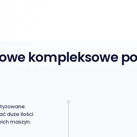
owe kompleksowe po
atyzowane
ć duże ilości
oich maszyn.