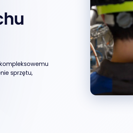
chu
mu kompleksowemu
nie sprzętu,