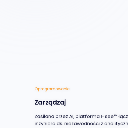
Oprogramowanie
Zarządzaj
Zasilana przez AI, platforma I-see™ łąc
inżyniera ds. niezawodności z analityc