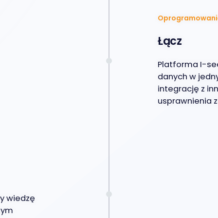
Oprogramowani
Łącz
Platforma I-s
danych w jedn
integrację z i
usprawnienia z
zy wiedzę
znym