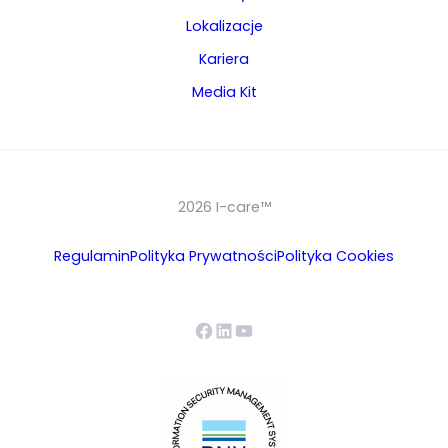
Lokalizacje
Kariera
Media Kit
2026 I-care™
Regulamin
Polityka Prywatności
Polityka Cookies
Our companies
Facebook
LinkedIn
YouTube
I-CARE GROUP
I-CARE ELECTRONICS
MECOTEC
SDT ULTRASOUND
TECHNICAL ASSOCIATES