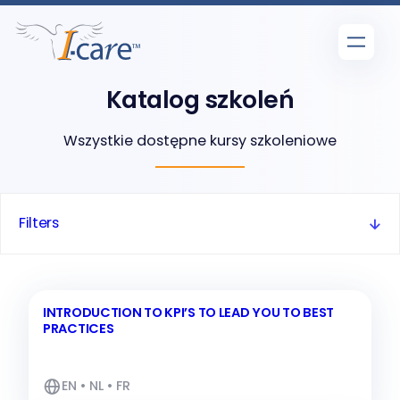
Przejdź
do
treści
Katalog szkoleń
Wszystkie dostępne kursy szkoleniowe
Filters
INTRODUCTION TO KPI’S TO LEAD YOU TO BEST
PRACTICES
EN • NL • FR