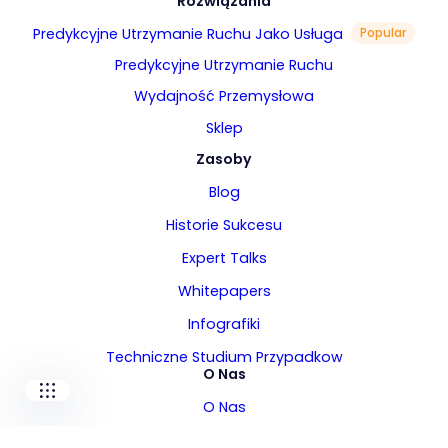
Rozwiązania
Predykcyjne Utrzymanie Ruchu Jako Usługa
Popular
Predykcyjne Utrzymanie Ruchu
Wydajność Przemysłowa
Sklep
Zasoby
Blog
Our companies
Historie Sukcesu
I-CARE GROUP
Expert Talks
I-CARE ELECTRONICS
MECOTEC
Whitepapers
SDT ULTRASOUND
Infografiki
TECHNICAL ASSOCIATES
Techniczne Studium Przypadkow
O Nas
O Nas
Liderzy