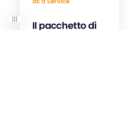
as a Service
Il pacchetto di
cui hai sempre
avuto bisogno.
Il nostro pacchetto
completo combina le ultime
tecnologie hardware e
software di I-care con servizi
di manutenzione predittiva
avanzata forniti da esperti.
Supportata dai nostri
specialisti delle operazioni di