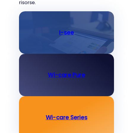
risorse.
I-see
Wi-care Pure
Wi-care Series