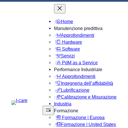
Vai
al
contenuto
Home
Manutenzione predittiva
Approfondimenti
Hardware
Software
Servizi
PdM as a Service
Performance Industriale
Approfondimenti
Ingegneria dell’affidabilità
Lubrificazione
Calibrazione e Misurazione
Industria
Formazione
Formazione | Europa
Formazione | United States