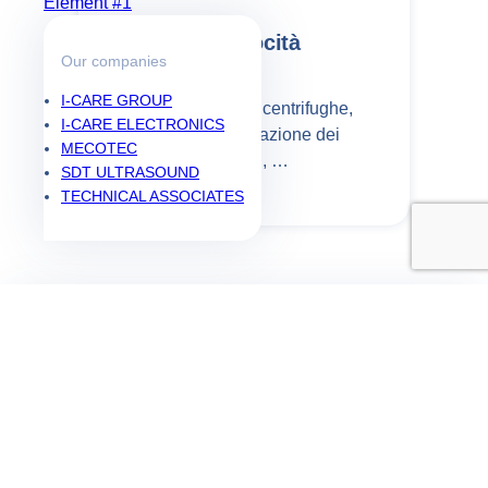
Element #1
Velocità
Our companies
I-CARE GROUP
Rotazione delle centrifughe,
I-CARE ELECTRONICS
velocità di agitazione dei
MECOTEC
serbatoi, …
SDT ULTRASOUND
TECHNICAL ASSOCIATES
Pronto ad ottimizzare la
tua affidabilità?