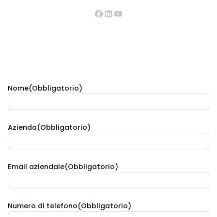
Facebook
LinkedIn
YouTube
Nome
(Obbligatorio)
Azienda
(Obbligatorio)
Email aziendale
(Obbligatorio)
Our companies
Numero di telefono
(Obbligatorio)
I-CARE GROUP