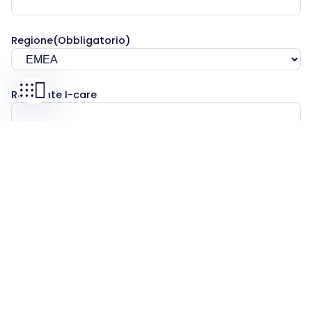
I-CARE ELECTRONICS
MECOTEC
SDT ULTRASOUND
Regione
(Obbligatorio)
TECHNICAL ASSOCIATES
Referente I-care
Messagio