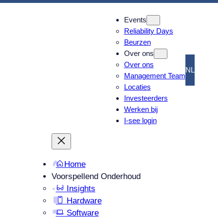
Events
Reliability Days
Beurzen
Over ons
Over ons
NL
Management Team
Locaties
Investeerders
Werken bij
I-see login
Home
Voorspellend Onderhoud
Insights
Hardware
Software