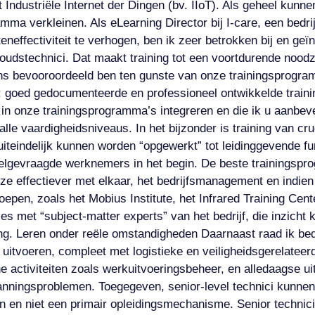
 Industriële Internet der Dingen (bv. IIoT). Als geheel kun
ma verkleinen. Als eLearning Director bij I-care, een bedrij
effectiviteit te verhogen, ben ik zeer betrokken bij en geïn
houdstechnici. Dat maakt training tot een voortdurende no
s bevooroordeeld ben ten gunste van onze trainingsprogramma
: goed gedocumenteerde en professioneel ontwikkelde trainin
j in onze trainingsprogramma’s integreren en die ik u aanbe
alle vaardigheidsniveaus. In het bijzonder is training van 
uiteindelijk kunnen worden “opgewerkt” tot leidinggevende f
lgevraagde werknemers in het begin. De beste trainingsprog
e effectiever met elkaar, het bedrijfsmanagement en indie
roepen, zoals het Mobius Institute, het Infrared Training Cen
s met “subject-matter experts” van het bedrijf, die inzicht 
ing. Leren onder reële omstandigheden Daarnaast raad ik bed
itvoeren, compleet met logistieke en veiligheidsgerelateer
e activiteiten zoals werkuitvoeringsbeheer, en alledaagse 
lanningsproblemen. Toegegeven, senior-level technici kunne
 en niet een primair opleidingsmechanisme. Senior technic