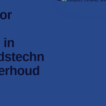
or
 in
dstechn
derhoud