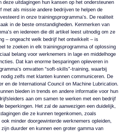
nen deze uitdagingen hun kansen op het ondersteunen
f met als missie andere bedrijven te helpen de
vesteerd in onze trainingsprogramma’s. De realiteit
odzaak in de beste omstandigheden. Kenmerken van
’s en iedereen die dit artikel leest uitnodig om ze
g – ongeacht welk bedrijf het ontwikkelt – is
veel te zoeken in elk trainingsprogramma of oplossing
cruciaal belang voor werknemers in lage en middelhoge
uncties. Dat kan enorme besparingen opleveren in
ramma’s omvatten “soft-skills”-training, waarbij
n nodig zelfs met klanten kunnen communiceren. De
ter en de International Council on Machine Lubrication.
kunnen bieden in trends en andere informatie voor hun
rijfsleiders aan om samen te werken met een bedrijf
de beperkingen. Het zal de aanwezigen een duidelijk,
uitdagingen die ze kunnen tegenkomen, zoals
n ook minder doorgewinterde werknemers opleiden,
i zijn duurder en kunnen een groter gamma van