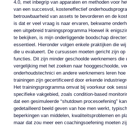
4.0, met inbegrip van apparaten en methoden voor het
van een succesvol, kosteneffectief onderhoudsprogram
betrouwbaarheid van assets te bevorderen en de kosten
is dat er veel vraag is naar ervaren, bekwame onder
een uitgebreid trainingsprogramma Hoewel ik enigszin
te bekijken, is mijn onderliggende boodschap directer
essentieel. Hieronder volgen enkele praktijken die wi
die u evalueert. De cursussen moeten gericht zijn op 
functies. Dit zijn minder geschoolde werknemers die 
vergelijking met het zoeken naar hooggeschoolde, vee
onderhoudstechnici en andere werknemers leren hoe z
trainingen zijn gecertificeerd door erkende industrieg
Het trainingsprogramma omvat bij voorkeur ook sessie
specifieke vakgebied, zoals condition-based monitor
dat een gesimuleerde “shutdown procesoefening” kan u
gedetailleerd beeld geven van hoe men werkt, typisch
beperkingen van middelen, kwaliteitsproblemen en p
maar dat zou meer een coachingsoefening moeten zijn