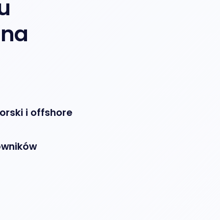
u
 na
rski i offshore
cowników