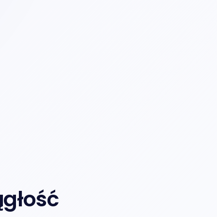
ągłość