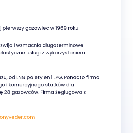
j pierwszy gazowiec w 1969 roku.
ozwija i wzmacnia długoterminowe
 elastyczne usługi z wykorzystaniem
u, od LNG po etylen i LPG. Ponadto firma
go i komercyjnego statków dla
tę 28 gazowców. Firma żeglugowa z
onyveder.com