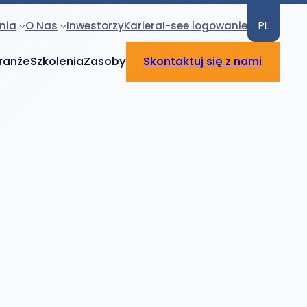
nia
O Nas
Inwestorzy
Kariera
I-see logowanie
PL
ranże
Szkolenia
Zasoby
Skontaktuj się z nami