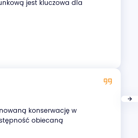
unkową jest kluczowa dla
planowaną konserwację w
ostępność obiecaną