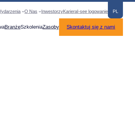
ydarzenia
O Nas
Inwestorzy
Kariera
I-see logowanie
PL
wa
Branże
Szkolenia
Zasoby
Skontaktuj się z nami