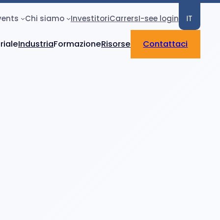
vents
Chi siamo
Investitori
Carrers
I-see login
IT
riale
Industria
Formazione
Risorse
Contattaci