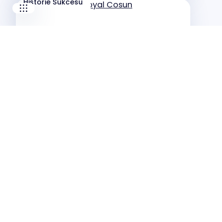
Historie Sukcesu
Success Story: Royal Cosun
Historie Sukcesu
Barry Callebaut Zapobiega Przestojom
dzięki Zastosowaniu Rozwiązań Wi-care™
Historie Sukcesu
Poprawiona ubezpieczalność dzięki
standaryzowanym i scentralizowanym
inspekcjom termograficznym