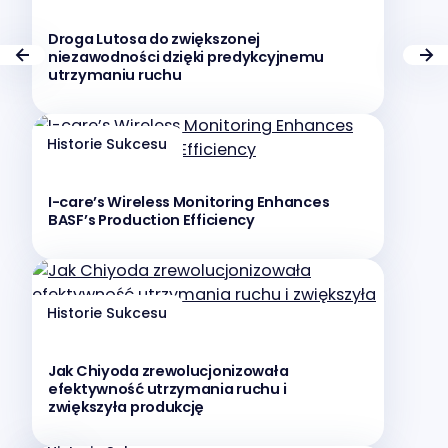
Droga Lutosa do zwiększonej
niezawodności dzięki predykcyjnemu
utrzymaniu ruchu
Historie Sukcesu
I-care’s Wireless Monitoring Enhances
BASF’s Production Efficiency
Our companies
I-CARE GROUP
Historie Sukcesu
I-CARE ELECTRONICS
MECOTEC
Jak Chiyoda zrewolucjonizowała
SDT ULTRASOUND
efektywność utrzymania ruchu i
TECHNICAL ASSOCIATES
zwiększyła produkcję