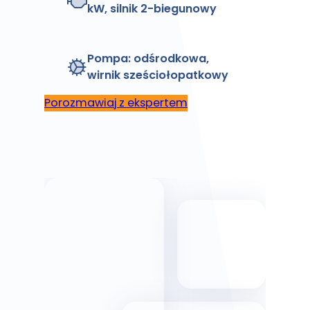
kW, silnik 2-biegunowy
Pompa:
odśrodkowa,
wirnik sześciołopatkowy
Porozmawiaj z ekspertem