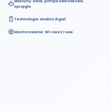
Maszyny:
silnik, pompa odśrodkowa,
sprzęgło
Technologia:
analiza drgań
Monitorowanie:
Wi-care | I-see