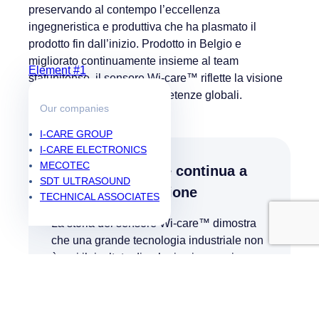
preservando al contempo l’eccellenza
ingegneristica e produttiva che ha plasmato il
prodotto fin dall’inizio. Prodotto in Belgio e
migliorato continuamente insieme al team
Element #1
statunitense, il sensore Wi-care™ riflette la visione
di I-care di combinare competenze globali.
Our companies
I-CARE GROUP
I-CARE ELECTRONICS
MECOTEC
La collaborazione continua a
SDT ULTRASOUND
guidare l’innovazione
TECHNICAL ASSOCIATES
La storia del sensore Wi-care™ dimostra
che una grande tecnologia industriale non
è mai il risultato di un’unica innovazione o
del lavoro di un solo team. Nasce da anni
di collaborazione, durante i quali
l’esperienza nell’affidabilità, l’ingegneria,