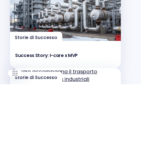
Our companies
I-CARE GROUP
I-CARE ELECTRONICS
Storie di Successo
MECOTEC
SDT ULTRASOUND
TECHNICAL ASSOCIATES
Success Story: I-care x MVP
Storie di Successo
I-care accompagna il trasporto
internazionale di gas industriali